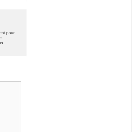
 est pour
ie
us