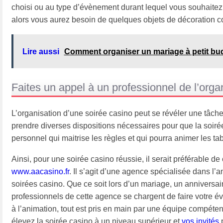
choisi ou au type d’évènement durant lequel vous souhaitez o
alors vous aurez besoin de quelques objets de décoration com
Lire aussi
Comment organiser un mariage à petit bu
Faites un appel à un professionnel de l’orga
L’organisation d’une soirée casino peut se révéler une tâche c
prendre diverses dispositions nécessaires pour que la soirée 
personnel qui maitrise les règles et qui pourra animer les tab
Ainsi, pour une soirée casino réussie, il serait préférable d
www.aacasino.fr
. Il s’agit d’une agence spécialisée dans l’
soirées casino. Que ce soit lors d’un mariage, un anniversair
professionnels de cette agence se chargent de faire votre é
à l’animation, tout est pris en main par une équipe compéte
élevez la soirée casino à un niveau supérieur et
vos invités
p