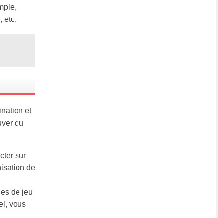
mple,
 etc.
ination et
uver du
cter sur
nisation de
les de jeu
el, vous