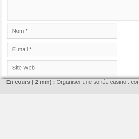
Nom
E-
mail
Site
Web
En cours (
2
min) :
Organiser une soirée casino : 
Enregistrer mon nom, mon e-mail et mon site dan