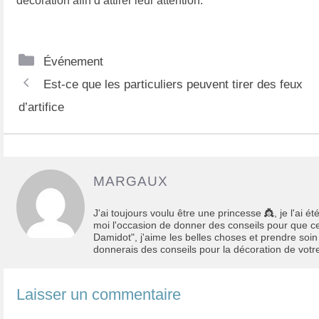
décoration afin d’attirer leur attention.
Catégories
Événement
Navigation
Est-ce que les particuliers peuvent tirer des feux
des
d’artifice
articles
MARGAUX
J'ai toujours voulu être une princesse 👸, je l'ai 
moi l'occasion de donner des conseils pour que cette
Damidot", j'aime les belles choses et prendre soin 
donnerais des conseils pour la décoration de votre
Laisser un commentaire