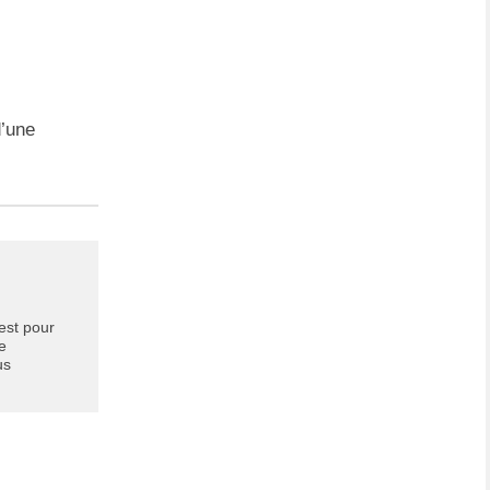
d’une
 est pour
ie
us