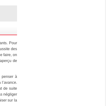
tants. Pour
éussite des
e faire, on
t aperçu de
t penser à
à l’avance.
ut de suite
as négliger
iser sur la