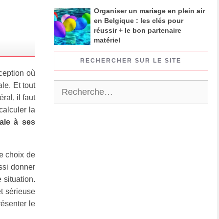
Organiser un mariage en plein air
en Belgique : les clés pour
réussir + le bon partenaire
matériel
RECHERCHER SUR LE SITE
ception où
e. Et tout
Rechercher :
al, il faut
calculer la
ale à ses
le choix de
ussi donner
 situation.
t sérieuse
résenter le