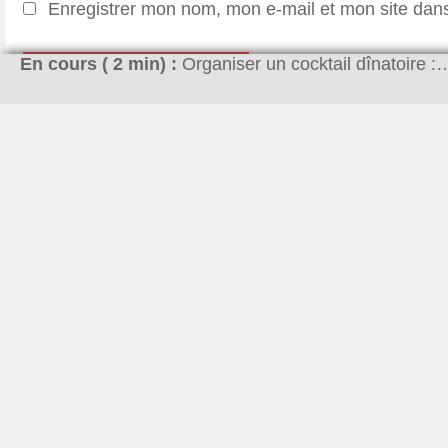
Enregistrer mon nom, mon e-mail et mon site dan
En cours (
2
min) :
Organiser un cocktail dînatoire :
Pourquoi ce site ?
On a tous un jour besoin de préparer une fête. Que ce soit
le plus beau jour de notre vie (le mariage), pour nos