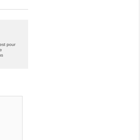
 est pour
ie
us