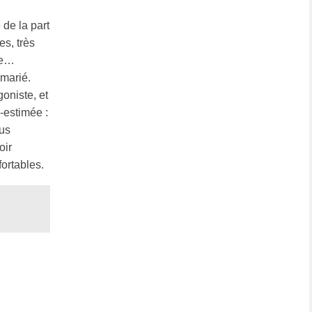
 de la part
es, très
ée…
 marié.
oniste, et
-estimée :
ous
oir
ortables.